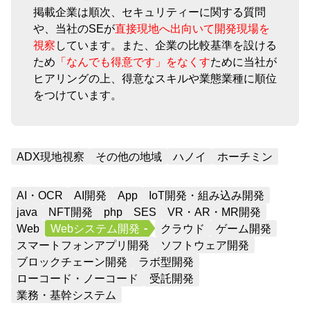
掲載企業は順次、セキュリティーに関する質問
や、当社のSEが
直接現地へ出向いて開発現場を
視察
しています。また、企業の比較基準を設ける
ため
「なんでも得意です」をなくす
ために当社が
ヒアリングの上、得意なスキルや業態業種に順位
をつけています。
ADX現地視察
その他の地域
ハノイ
ホーチミン
AI・OCR
AI開発
App
IoT開発・組み込み開発
java
NFT開発
php
SES
VR・AR・MR開発
Web
Webシステム開発
クラウド
ゲーム開発
スマートフォンアプリ開発
ソフトウェア開発
ブロックチェーン開発
ラボ型開発
ローコード・ノーコード
受託開発
業務・基幹システム