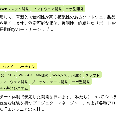
Webシステム開発
ソフトウェア開発
ラボ型開発
用して、革新的で信頼性が高く拡張性のあるソフトウェア製品
を尽くします。測定可能な価値、透明性、継続的なサポートを
長期的なパートナーシップ…
ハノイ
ホーチミン
開発
SES
VR・AR・MR開発
Webシステム開発
クラウド
ソフトウェア開発
ブロックチェーン開発
ラボ型開発
務・基幹システム
チーム体制で安定した開発を行います。 私たちについて シス
豊富な経験を持つプロジェクトマネージャー、および各種プロ
なITエンジニアの人材…