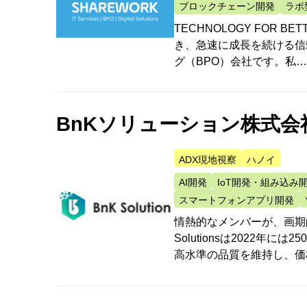
ブロックチェーン開発
ラボ
TECHNOLOGY FOR B
き、急速に成長を続ける信
グ（BPO）会社です。私
BnKソリューション株式会
ADX現地視察
ハノイ
AI開発
IoT開発・組み込み
スマートフォンアプリ開発
情熱的なメンバーが、画期
Solutionsは2022
高水準の品質を維持し、価