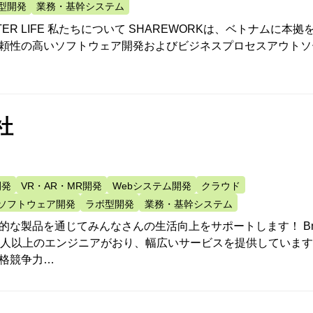
型開発
業務・基幹システム
ETTER LIFE 私たちについて SHAREWORKは、ベトナムに本拠
頼性の高いソフトウェア開発およびビジネスプロセスアウトソ
…
社
開発
VR・AR・MR開発
Webシステム開発
クラウド
ソフトウェア開発
ラボ型開発
業務・基幹システム
的な製品を通じてみんなさんの生活向上をサポートします！ B
年には250人以上のエンジニアがおり、幅広いサービスを提供していま
格競争力…