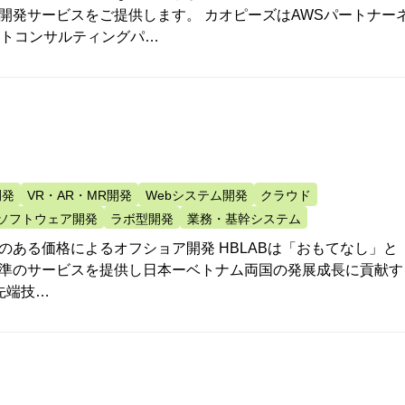
開発サービスをご提供します。 カオピーズはAWSパートナー
ストコンサルティングパ…
開発
VR・AR・MR開発
Webシステム開発
クラウド
ソフトウェア開発
ラボ型開発
業務・基幹システム
のある価格によるオフショア開発 HBLABは「おもてなし」と
準のサービスを提供し日本ーベトナム両国の発展成長に貢献す
先端技…