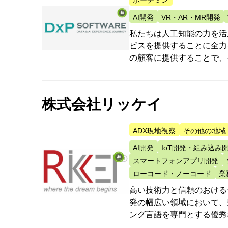
ホーチミン
AI開発
VR・AR・MR開発
私たちは人工知能の力を活
ビスを提供することに全力
の顧客に提供することで、
株式会社リッケイ
ADX現地視察
その他の地域
AI開発
IoT開発・組み込み
スマートフォンアプリ開発
ローコード・ノーコード
業
高い技術力と信頼のおける
発の幅広い領域において、
ング言語を専門とする優秀