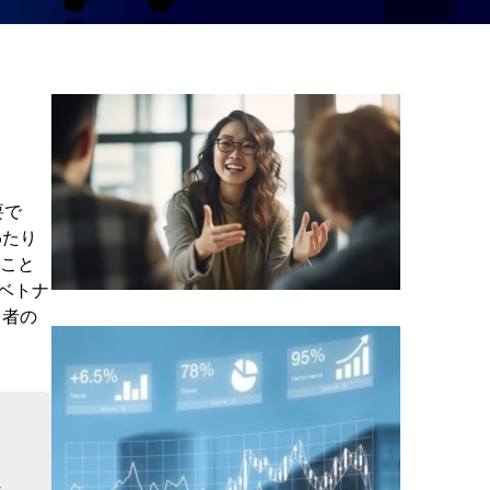
要で
わたり
ること
らベトナ
当者の
な