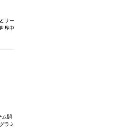
とサー
世界中
テム開
グラミ