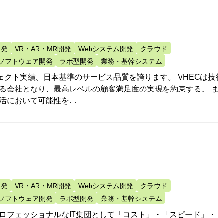
開発
VR・AR・MR開発
Webシステム開発
クラウド
ソフトウェア開発
ラボ型開発
業務・基幹システム
ェクト実績、日本基準のサービス品質を誇ります。 VHECは技
る会社となり、最高レベルの顧客満足度の実現を約束する。 
活において可能性を…
開発
VR・AR・MR開発
Webシステム開発
クラウド
ソフトウェア開発
ラボ型開発
業務・基幹システム
ロフェッショナルなIT集団として「コスト」・「スピード」・