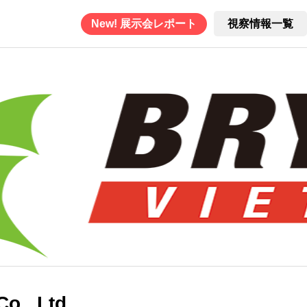
New! 展示会レポート
視察情報一覧
o., Ltd.