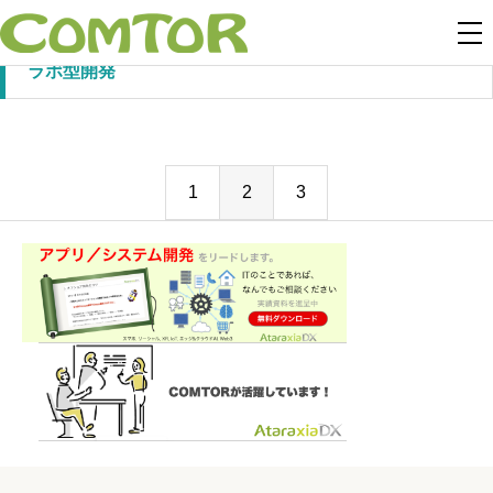
ラボ型開発
1
2
3