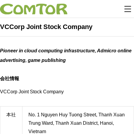
VCCorp Joint Stock Company
Pioneer in cloud computing infrastructure, Admicro online
advertising, game publishing
会社情報
VCCorp Joint Stock Company
本社
No. 1 Nguyen Huy Tuong Street, Thanh Xuan
Trung Ward, Thanh Xuan District, Hanoi,
Vietnam