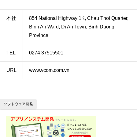
本社
854 National Highway 1K, Chau Thoi Quarter,
Binh An Ward, Di An Town, Binh Duong
Province
TEL
0274 37515501
URL
www.vcom.com.vn
ソフトウェア開発