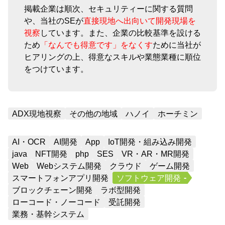
掲載企業は順次、セキュリティーに関する質問
や、当社のSEが
直接現地へ出向いて開発現場を
視察
しています。また、企業の比較基準を設ける
ため
「なんでも得意です」をなくす
ために当社が
ヒアリングの上、得意なスキルや業態業種に順位
をつけています。
ADX現地視察
その他の地域
ハノイ
ホーチミン
AI・OCR
AI開発
App
IoT開発・組み込み開発
java
NFT開発
php
SES
VR・AR・MR開発
Web
Webシステム開発
クラウド
ゲーム開発
スマートフォンアプリ開発
ソフトウェア開発
ブロックチェーン開発
ラボ型開発
ローコード・ノーコード
受託開発
業務・基幹システム