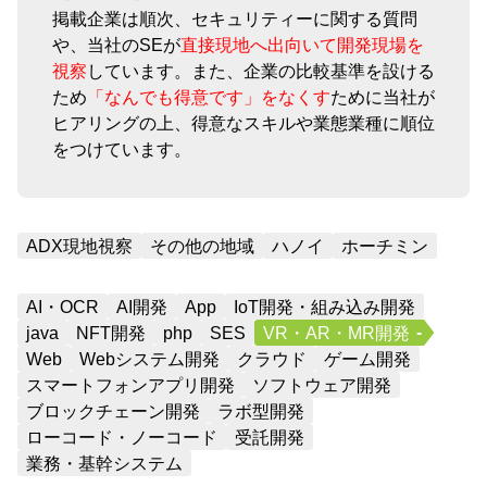
掲載企業は順次、セキュリティーに関する質問
や、当社のSEが
直接現地へ出向いて開発現場を
視察
しています。また、企業の比較基準を設ける
ため
「なんでも得意です」をなくす
ために当社が
ヒアリングの上、得意なスキルや業態業種に順位
をつけています。
ADX現地視察
その他の地域
ハノイ
ホーチミン
AI・OCR
AI開発
App
IoT開発・組み込み開発
java
NFT開発
php
SES
VR・AR・MR開発
Web
Webシステム開発
クラウド
ゲーム開発
スマートフォンアプリ開発
ソフトウェア開発
ブロックチェーン開発
ラボ型開発
ローコード・ノーコード
受託開発
業務・基幹システム