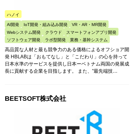
ハノイ
AI開発
IoT開発・組み込み開発
VR・AR・MR開発
Webシステム開発
クラウド
スマートフォンアプリ開発
ソフトウェア開発
ラボ型開発
業務・基幹システム
高品質な人材と最も競争力のある価格によるオフショア開
発 HBLABは「おもてなし」と「こだわり」の心を持って
日本水準のサービスを提供し日本ーベトナム両国の発展成
長に貢献する企業を目指します。 また、”最先端技…
BEETSOFT株式会社