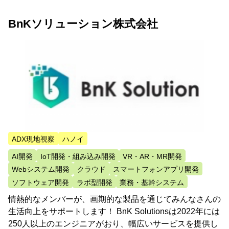
BnKソリューション株式会社
ADX現地視察
ハノイ
AI開発
IoT開発・組み込み開発
VR・AR・MR開発
Webシステム開発
クラウド
スマートフォンアプリ開発
ソフトウェア開発
ラボ型開発
業務・基幹システム
情熱的なメンバーが、画期的な製品を通じてみんなさんの
生活向上をサポートします！ BnK Solutionsは2022年には
250人以上のエンジニアがおり、幅広いサービスを提供し